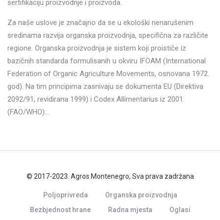
sertifikaciju proizvodnje i proizvoda.
Za naše uslove je značajno da se u ekološki nenarušenim
sredinama razvija organska proizvodnja, specifična za različite
regione. Organska proizvodnja je sistem koji proističe iz
bazičnih standarda formulisanih u okviru IFOAM (International
Federation of Organic Agriculture Movements, osnovana 1972.
god). Na tim principima zasnivaju se dokumenta EU (Direktiva
2092/91, revidirana 1999) i Codex Allimentarius iz 2001.
(FAO/WHO)…
© 2017-2023. Agros Montenegro, Sva prava zadržana
Poljoprivreda
Organska proizvodnja
Bezbjednost hrane
Radna mjesta
Oglasi