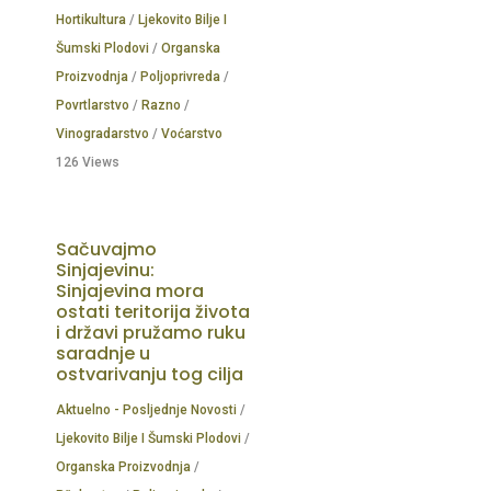
Hortikultura
/
Ljekovito Bilje I
Šumski Plodovi
/
Organska
Proizvodnja
/
Poljoprivreda
/
Povrtlarstvo
/
Razno
/
Vinogradarstvo
/
Voćarstvo
126 Views
Sačuvajmo
Sinjajevinu:
Sinjajevina mora
ostati teritorija života
i državi pružamo ruku
saradnje u
ostvarivanju tog cilja
Aktuelno - Posljednje Novosti
/
Ljekovito Bilje I Šumski Plodovi
/
Organska Proizvodnja
/