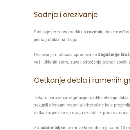
Sadnja i orezivanje
Stabla je potrebno saditi na
razmak
, da se međuso
jednog stabla na drugo.
Orezivanjem stabala sprečava se
zagušenje kroš
vaši. Ukloniti stare, suve i oštećenje grane i spaliti
Četkanje debla i ramenih 
Tokom mirovanja vegetacije uraditi četkanje debla i 
sakupili očetkani materijal i štetočine koje prezimlja
četkanja, jedinke se mogu skidati i krpom namoč
Za
sobne biljke
se može koristiti smjesa od 10 ml 