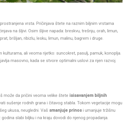
rostranjena vrsta. Pričinjava štete na raznim biljnim vrstama
njava na šljivi. Osim šljive napada: breskvu, trešnju, orah, limun,
rat, bršljan, ribizlu, lesku, limun, malinu, bagrem i druge.
kulturama, ali veoma rijetko: suncokret, pasulj, pamuk, konoplja.
o javlja masovno, kada se stvore optimalni uslovi za njen razvoj.
 vaš može da pričini veoma velike štete
isisavanjem biljnih
ati sušenje rodnih grana i čitavog stabla. Tokom vegetacije mogu
 lošeg ukusa, neugledni. Vaš
smanjuje prinos
i umanjuje tržišnu
godina slabi biljku i na kraju dovodi do njenog propadanja.