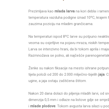
Prezimljava kao
mlada larva
na kori debla i ramen
temperatura vazduha podigne iznad 10ºC, krajem feb
zauzima poziciju na mladim grančicama.
Na temperaturi ispod 8ºC larve su potpuno neaktivne
veoma su osjetljive na pojavu mraza, niskih tempe
Larva se intenzivno hrani, da bi tokom aprila i ma
Razmnožava se polno, ali najčešće parenogenetski (
Ženke su nakon fiksacije na mesto ishrane potpun
tijela položi od 200 do 2.000 mliječno-bijelih
jaja
. 
ugine, a jaja ostaju zaštićena štitom.
Nakon 20 dana dolazi do piljenja mladih larvi, od s
dimenzija 0,5 mm i odlaze na listove gdje se smješ
i
mlade plodove
. Tokom avgusta larva silazi u pod