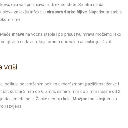
kova, ova vaš pričinjava i indirektne štete. Smatra se da
duslove za lakšu infekciju
virusom šarke šljive
. Napadnuta stabla
okom zime.
rivlače
mrave
na voćna stabla i po prisustvu mrava možemo lako
a se gljivica čađavica, koja ometa normalnu asimilaciju i život
e vaši
nje, odlikuje se izraženim polnim dimorfizmom (različitost ženke i
t štit dužine 3 mm do 6,5 mm, širine 2 mm do 3 mm i visine od 2
jasto-smeđe boje. Ženke nemaju krila.
Mužjaci
su sitniji, imaju
ro razvijena.