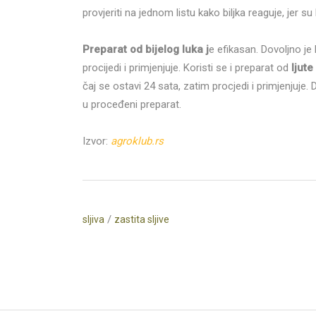
provjeriti na jednom listu kako biljka reaguje, jer su b
Preparat od bijelog luka j
e efikasan. Dovoljno je b
procijedi i primjenjuje. Koristi se i preparat od
ljute
čaj se ostavi 24 sata, zatim procjedi i primjenjuje. 
u proceđeni preparat.
Izvor:
agroklub.rs
/
sljiva
zastita sljive