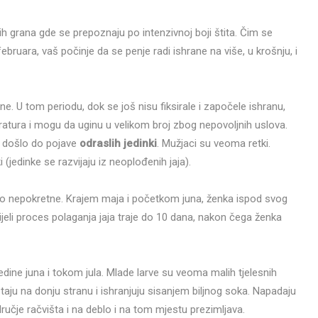
ih grana gde se prepoznaju po intenzivnoj boji štita. Čim se
ruara, vaš počinje da se penje radi ishrane na više, u krošnju, i
. U tom periodu, dok se još nisu fiksirale i započele ishranu,
ratura i mogu da uginu u velikom broj zbog nepovoljnih uslova.
ja došlo do pojave
odraslih jedinki
. Mužjaci su veoma retki.
jedinke se razvijaju iz neoplođenih jaja).
o nepokretne. Krajem maja i početkom juna, ženka ispod svog
Cijeli proces polaganja jaja traje do 10 dana, nakon čega ženka
redine juna i tokom jula. Mlade larve su veoma malih tjelesnih
taju na donju stranu i ishranjuju sisanjem biljnog soka. Napadaju
ručje račvišta i na deblo i na tom mjestu prezimljava.