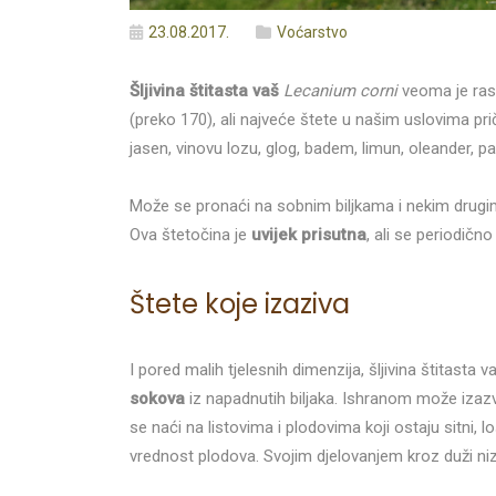
23.08.2017.
Voćarstvo
Šljivina štitasta vaš
Lecanium corni
veoma je rasp
(preko 170), ali najveće štete u našim uslovima priči
jasen, vinovu lozu, glog, badem, limun, oleander, pap
Može se pronaći na sobnim biljkama i nekim drugim 
Ova štetočina je
uvijek prisutna
, ali se periodičn
Štete koje izaziva
I pored malih tjelesnih dimenzija, šljivina štitasta
sokova
iz napadnutih biljaka. Ishranom može izazv
se naći na listovima i plodovima koji ostaju sitni,
vrednost plodova. Svojim djelovanjem kroz duži niz 