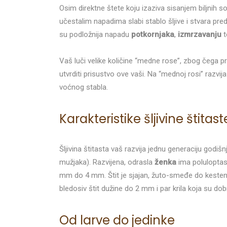
Osim direktne štete koju izaziva sisanjem biljnih so
učestalim napadima slabi stablo šljive i stvara pre
su podložnija napadu
potkornjaka
,
izmrzavanju
t
Vaš luči velike količine “medne rose”, zbog čega p
utvrditi prisustvo ove vaši. Na “mednoj rosi” razvij
voćnog stabla.
Karakteristike šljivine štitast
Šljivina štitasta vaš razvija jednu generaciju godiš
mužjaka). Razvijena, odrasla
ženka
ima poluloptas
mm do 4 mm. Štit je sjajan, žuto-smeđe do kesten
bledosiv štit dužine do 2 mm i par krila koja su dob
Od larve do jedinke