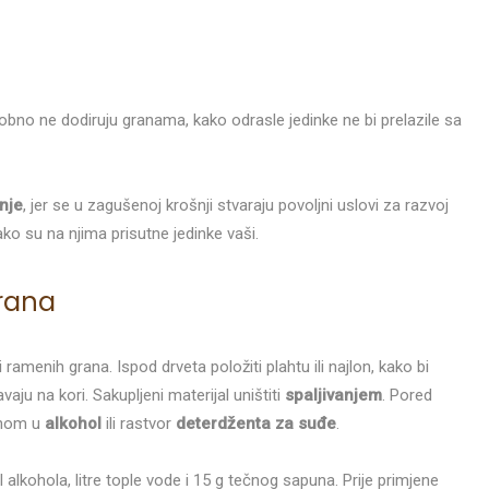
bno ne dodiruju granama, kako odrasle jedinke ne bi prelazile sa
nje
, jer se u zagušenoj krošnji stvaraju povoljni uslovi za razvoj
 ako su na njima prisutne jedinke vaši.
grana
ramenih grana. Ispod drveta položiti plahtu ili najlon, kako bi
vaju na kori. Sakupljeni materijal uništiti
spaljivanjem
. Pored
enom u
alkohol
ili rastvor
deterdženta za suđe
.
alkohola, litre tople vode i 15 g tečnog sapuna. Prije primjene