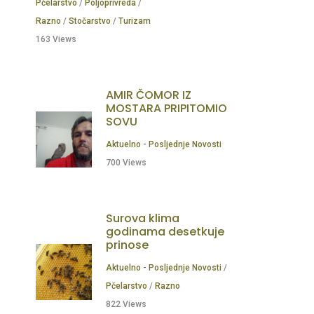
Pčelarstvo
/
Poljoprivreda
/
Razno
/
Stočarstvo
/
Turizam
163 Views
AMIR ČOMOR IZ
MOSTARA PRIPITOMIO
SOVU
Aktuelno - Posljednje Novosti
700 Views
Surova klima
godinama desetkuje
prinose
Aktuelno - Posljednje Novosti
/
Pčelarstvo
/
Razno
822 Views