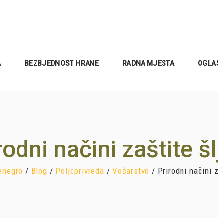
A
BEZBJEDNOST HRANE
RADNA MJESTA
OGLA
rodni načini zaštite šl
enegro
/
Blog
/
Poljoprivreda
/
Voćarstvo
/
Prirodni načini z