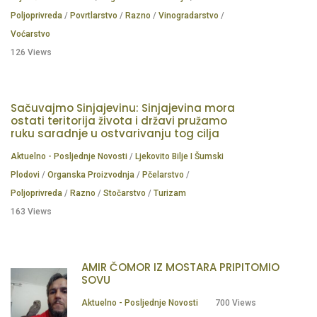
Poljoprivreda
/
Povrtlarstvo
/
Razno
/
Vinogradarstvo
/
Voćarstvo
126 Views
Sačuvajmo Sinjajevinu: Sinjajevina mora
ostati teritorija života i državi pružamo
ruku saradnje u ostvarivanju tog cilja
Aktuelno - Posljednje Novosti
/
Ljekovito Bilje I Šumski
Plodovi
/
Organska Proizvodnja
/
Pčelarstvo
/
Poljoprivreda
/
Razno
/
Stočarstvo
/
Turizam
163 Views
AMIR ČOMOR IZ MOSTARA PRIPITOMIO
SOVU
Aktuelno - Posljednje Novosti
700 Views