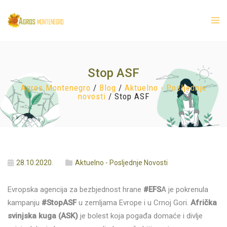
Stop ASF
Agros Montenegro
/
Blog
/
Aktuelno - Posljednje
novosti
/
Stop ASF
28.10.2020.
Aktuelno - Posljednje Novosti
Evropska agencija za bezbjednost hrane
#EFS
A je pokrenula
kampanju
#StopASF
u zemljama Evrope i u Crnoj Gori.
Afrička
svinjska kuga (ASK)
je bolest koja pogađa domaće i divlje