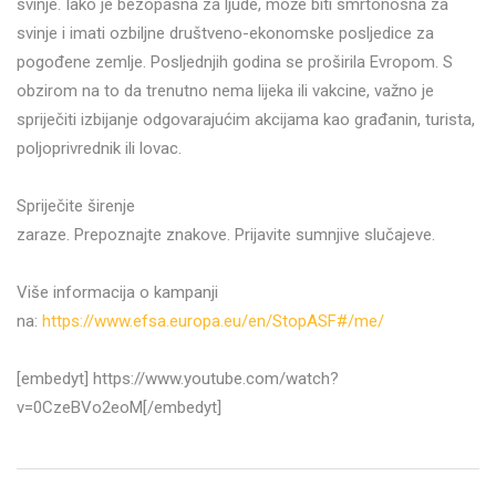
svinje. Iako je bezopasna za ljude, može biti smrtonosna za
svinje i imati ozbiljne društveno-ekonomske posljedice za
pogođene zemlje. Posljednjih godina se proširila Evropom. S
obzirom na to da trenutno nema lijeka ili vakcine, važno je
spriječiti izbijanje odgovarajućim akcijama kao građanin, turista,
poljoprivrednik ili lovac.
Spriječite širenje
zaraze. Prepoznajte znakove. Prijavite sumnjive slučajeve.
Više informacija o kampanji
na:
https://www.efsa.europa.eu/en/StopASF#/me/
[embedyt] https://www.youtube.com/watch?
v=0CzeBVo2eoM[/embedyt]